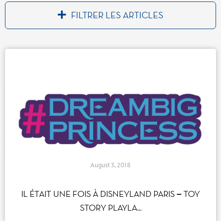
Loading
FILTRER LES ARTICLES
more
results...
Par catégorie(s)
Accessibilité
(11)
spectacle
(48)
Environnement
(45)
Disney Cast Life
(140)
Expérience Cast Member
(204)
Action Citoyenne
(68)
Celebrer
(29)
Inspirer
(6)
August 3, 2018
Faire Grandir
(7)
Favoriser
(4)
IL ÉTAIT UNE FOIS À DISNEYLAND PARIS – TOY
Transformer
(13)
STORY PLAYLA...
Histoire
(98)