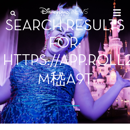
SEARCH RESULTS
FOR:
HTTPS://APP.ROL
M嵇A9T