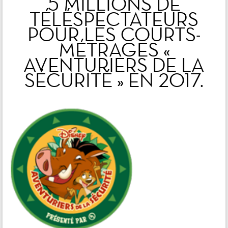
5 MILLIONS DE
TÉLÉSPECTATEURS
POUR LES COURTS-
MÉTRAGES «
AVENTURIERS DE LA
SÉCURITÉ » EN 2017.