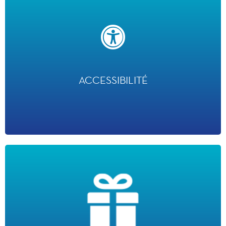
ACCESSIBILITÉ
En 2024, Disneyland Paris a fourni plus de 232,000 cartes d’accès pour
accueillir les visiteurs en situation de handicap ou de maladie de longue durée.
ACCESSIBILITÉ
ACTION CITOYENNE
· Plus de 1 000 Disney VoluntEARS