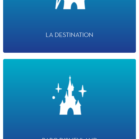
· 7 Hôtels Disney
· 2 centres de convention
· Disney Village
· 82 points de restauration
·1er Hub TGV
*Source : Données issues de l’étude de contribution Setec 2025
LA DESTINATION
PARC DISNEYLAND
· 12 avril 1992
· 50 hectares
· 36 attractions
· 32 points de restauration
· 36 boutiques