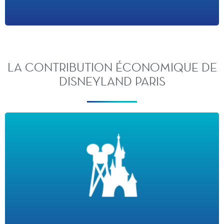
LA CONTRIBUTION ÉCONOMIQUE DE
DISNEYLAND PARIS
CONTRIBUTION À L'ÉCONOMIE FRANÇAISE*
· Disneyland Paris a contribué à hauteur de 84.5 milliards d’euros de valeur
ajoutée à l'économie française et a versé 8,8 milliards d'euros en impôts en
France depuis 1992
· Disneyland Paris a généré 70 000 emplois directs, indirects et induits
· 6,1% des recettes touristiques de l’Hexagone depuis 1992
*Source : Données issues de l’étude de contribution Setec 2025.