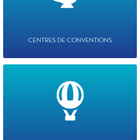
· 2 centres de convention
· 3 salles de conférences
· 95 salles de réunion
· Plus de 500 événements par an
· 18 000 m² d'espaces dédiés aux entreprises
CENTRES DE CONVENTIONS
DISNEY VILLAGE
· Le plus grand centre de divertissements de la région Ile-de-France
· 15 points de restauration
· 6 boutiques
· 15 salles de cinéma