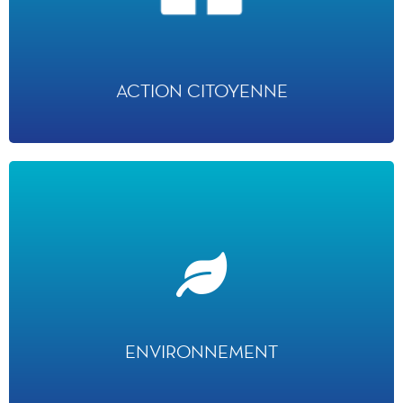
· + 19 500 heures de bénévolat en 2024
· 40 000 visites d’enfants malades dans 500 hôpitaux en France et en Europe
depuis 1991
· Plus de 25 000 vœux d’enfants réalisés depuis 1992
ACTION CITOYENNE
ENVIRONNEMENT
1er parc à thèmes en Europe à s’être équipé d’une station de traitement des eaux
usées en 2013
· -24% de consommation d'eau potable entre 2012 et 2024
· 15 tonnes de costumes recyclés en 2023-2024, soit près de 33 000 pièces
· -92% des déchets de construction valorisés en 2023-2024
ENVIRONNEMENT