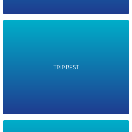
TRIP.BEST
TRIP.BEST
a classé Disneyland Paris comme la première attraction familiale
en Europe en 2025