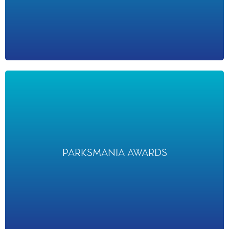
PARKSMANIA AWARDS
PARKSMANIA AWARDS
a désigné Disney Tales of Magic « Meilleure Nouvelle Attraction
Européenne » en 2025, Disney Electrical Sky Parade en 2024 et
TOGETHER : une Aventure Musicale Pixar en 2023