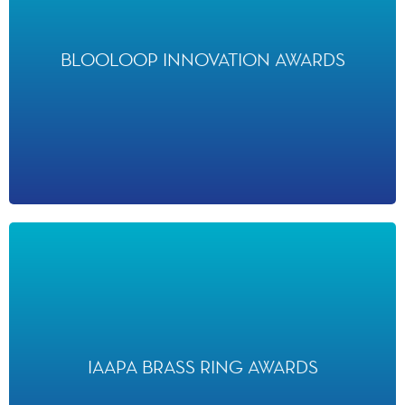
BLOOLOOP INNOVATION
AWARDS
BLOOLOOP INNOVATION AWARDS
ont choisi TOGETHER : une Aventure Musicale Pixar comme
lauréat de la catégorie Storytelling en 2023 et Disney Electrical
Sky Parade en troisième place pour Spectacular en 2024
IAAPA BRASS RING AWARDS
IAAPA BRASS RING AWARDS
a nommé Disney Tales of Magic « Spectacle le plus créatif » en
2026 et nommé Mickey et sa Parade Etincelante de Noël «
Spectacle de Noël / de Fêtes le Plus Créatif » en 2022