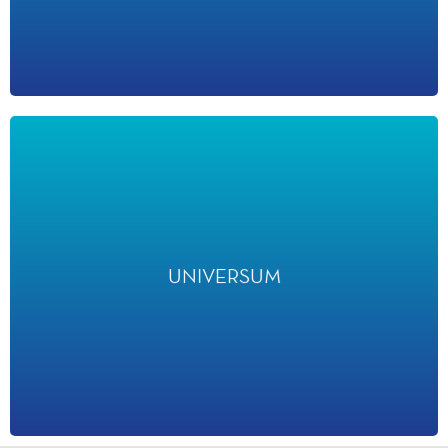
UNIVERSUM
UNIVERSUM
En 2025, Disneyland Paris a été classé l'un les employeurs les
plus attractifs pour les étudiants BAC+4/5 issus des écoles de
commerce et d’ingénieurs et dans le TOP10 des employeurs les
plus attractifs pour les étudiants BAC+2/3.