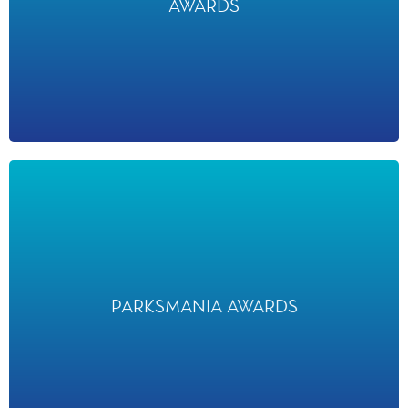
AWARDS
ont classé le Parc Walt Disney Studios parmi les meilleurs parcs
d'attractions en Europe et dans le monde en 2023.
PARKSMANIA AWARDS
PARKSMANIA AWARDS
a désigné Disneyland Paris « Parc Européen de l’Année » en
2022.