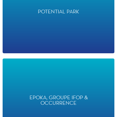
POTENTIAL PARK
POTENTIAL PARK
a classé Disneyland Paris dans le top 30 des leaders d’opinion
dans le domaine de la communication des talents sur les
réseaux sociaux en 2024.
EPOKA, GROUPE IFOP &
OCCURRENCE
EPOKA, GROUPE IFOP &
OCCURRENCE
ont classé Disneyland Paris à la 2ème position des ‘entreprises
préférées des étudiants et jeunes diplômés en 2024’ dans la
catégorie « Entertainment & Sport ».