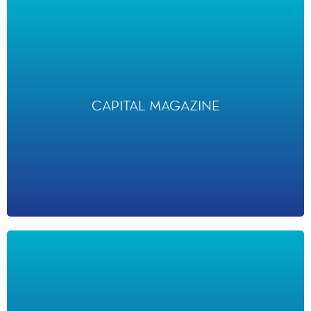
CAPITAL MAGAZINE
CAPITAL MAGAZINE
Pour la cinquième année consécutive, Disneyland Paris fait
partie du TOP 5 des employeurs les plus attractifs dans le
secteur de l’hôtellerie, du tourisme et des loisirs en 2026.