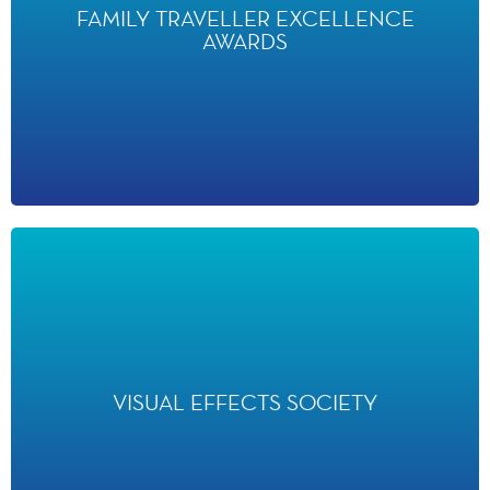
EXCELLENCE AWARDS
FAMILY TRAVELLER EXCELLENCE
AWARDS
ont classé Star Wars : Hyperspace Mountain parmi les 50
Meilleures Attractions à Sensations Fortes en 2020.
VISUAL EFFECTS SOCIETY
VISUAL EFFECTS SOCIETY
a reconnu Ratatouille - L'Aventure Totalement Toquée de Rémy
pour ses Effets Spéciaux Exceptionnels dans un "Special Venue
Project" en 2015.