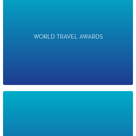
WORLD TRAVEL AWARDS
WORLD TRAVEL AWARDS
ont désigné Disneyland Paris Meilleure Destination Parc à
Thèmes d’Europe en 2025
HOLIDAY AWARD