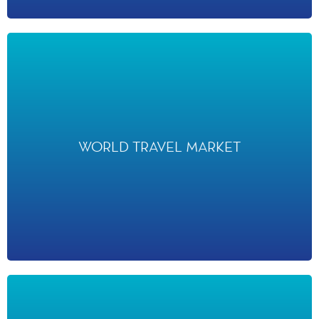
WORLD TRAVEL MARKET
WORLD TRAVEL MARKET
a récompensé Disneyland Paris en lui décernant un Prix du
Tourisme Responsable en 2019.