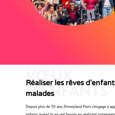
VŒUX
Réaliser les rêves d'enfant
D’ENFANTS
malades
Depuis plus de 30 ans, Disneyland Paris s’engage à app
enfants quand ils en ont besoin en réalisant notamme