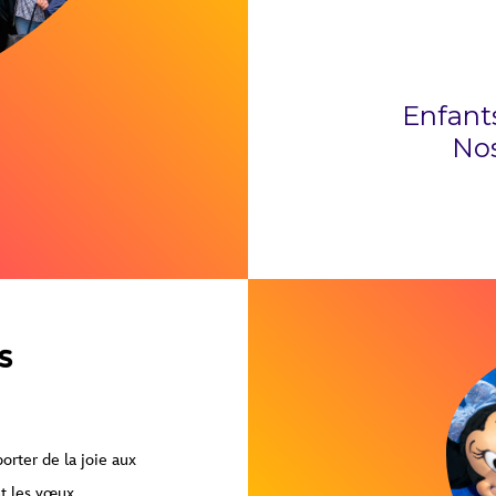
Enfants
Nos
s
orter de la joie aux
nt les vœux