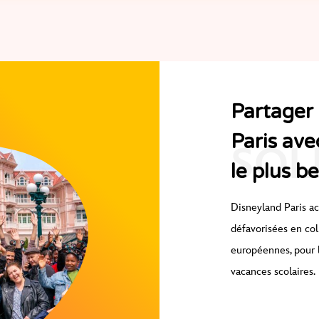
Partager
Paris ave
SOL
le plus b
Disneyland Paris a
défavorisées en
col
européennes, pour l
vacances scolaires.