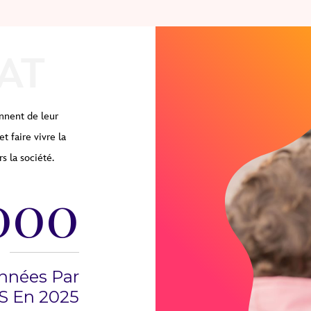
AT
nnent de leur
t faire vivre la
s la société.
000
nnées Par
S En 2025