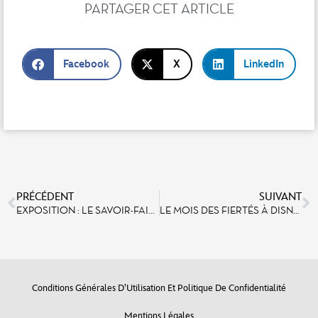
PARTAGER CET ARTICLE
Facebook
X
LinkedIn
PRÉCÉDENT
SUIVANT
EXPOSITION : LE SAVOIR-FAIRE DES MODISTES DE DISNEYLAND PARIS À L’HONNEUR
LE MOIS DES FIERTÉS À DISNEYLAND PARIS : LA CÉLÉBRATION DE L’INCLUSION DANS LE CADRE DE NOS ENGAGEMENTS TENUS TOUT AU LONG DE L’ANNÉE
Conditions Générales D’Utilisation Et Politique De Confidentialité
Mentions Légales