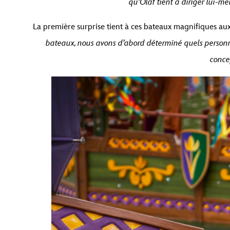
qu’Olaf tient à diriger lui-m
La première surprise tient à ces bateaux magnifiques aux
bateaux, nous avons d’abord déterminé quels personn
conce