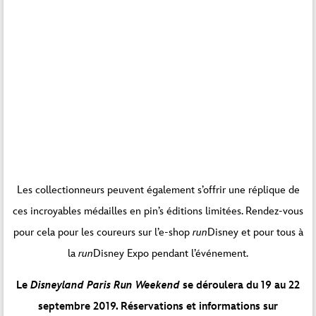
Vous êtes actuellement en train de consulter le
Les collectionneurs peuvent également s’offrir une réplique de
contenu d’un espace réservé de
Par défaut
. Pour
ces incroyables médailles en pin’s éditions limitées. Rendez-vous
accéder au contenu réel, cliquez sur le bouton ci-
dessous. Veuillez noter que ce faisant, des
pour cela pour les coureurs sur l’e-shop
run
Disney et pour tous à
données seront partagées avec des providers
tiers.
la
run
Disney Expo pendant l’événement.
Débloquer le contenu
Le
Disneyland Paris Run Weekend
se déroulera du 19 au 22
septembre 2019. Réservations et informations sur
Plus d’informations