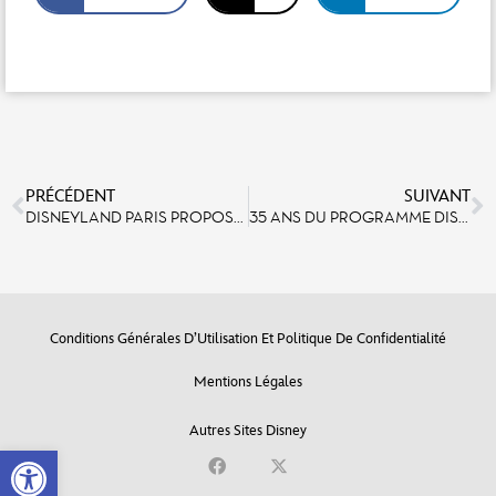
PRÉCÉDENT
SUIVANT
DISNEYLAND PARIS PROPOSE POUR LA PREMIÈRE FOIS UNE VERSION EN LANGUE DES SIGNES FRANÇAISE DE SON SPECTACLE MICKEY ET LE MAGICIEN
35 ANS DU PROGRAMME DISNEY VOLUNTEARS : RETOUR SUR UNE SEMAINE D’ACTIONS SOLIDAIRES
Conditions Générales D’Utilisation Et Politique De Confidentialité
Mentions Légales
Autres Sites Disney
Open toolbar