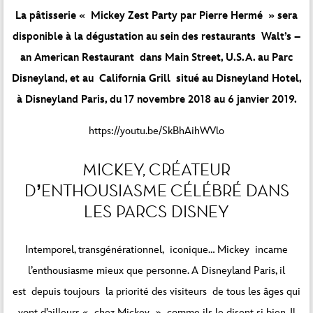
La pâtisserie « Mickey Zest Party par Pierre Hermé » sera
disponible à la dégustation au sein des restaurants
Walt’s –
an American Restaurant
dans Main Street, U.S.A. au Parc
Disneyland, et au
California Grill
situé au Disneyland Hotel,
à Disneyland Paris, du 17 novembre 2018 au 6 janvier 2019.
https://youtu.be/SkBhAihWVlo
MICKEY, CRÉATEUR
D’ENTHOUSIASME CÉLÉBRÉ DANS
LES PARCS DISNEY
Intemporel, transgénérationnel, iconique… Mickey incarne
l’enthousiasme mieux que personne. A Disneyland Paris, il
est depuis toujours la priorité des visiteurs de tous les âges qui
vont d’ailleurs « chez Mickey » comme ils le disent si bien. Il