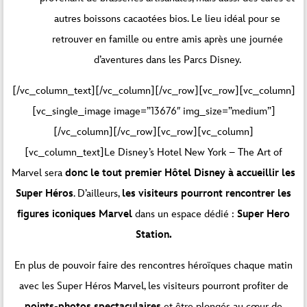
autres boissons cacaotées bios. Le lieu idéal pour se
retrouver en famille ou entre amis après une journée
d’aventures dans les Parcs Disney.
[/vc_column_text][/vc_column][/vc_row][vc_row][vc_column]
[vc_single_image image=”13676″ img_size=”medium”]
[/vc_column][/vc_row][vc_row][vc_column]
[vc_column_text]Le Disney’s Hotel New York – The Art of
Marvel sera
donc le tout premier Hôtel Disney à accueillir les
Super Héros
. D’ailleurs,
les visiteurs pourront rencontrer les
figures iconiques Marvel
dans un espace dédié :
Super Hero
Station.
En plus de pouvoir faire des rencontres héroïques chaque matin
avec les Super Héros Marvel, les visiteurs pourront profiter de
points-photos spectaculaires
et être plongés au cœur de