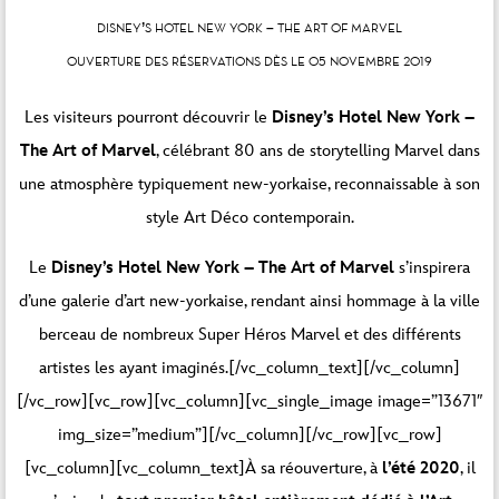
DISNEY’S HOTEL NEW YORK – THE ART OF MARVEL
OUVERTURE DES RÉSERVATIONS DÈS LE 05 NOVEMBRE 2019
Les visiteurs pourront découvrir le
Disney’s Hotel New York –
The Art of Marvel
, célébrant 80 ans de storytelling Marvel dans
une atmosphère typiquement new-yorkaise, reconnaissable à son
style Art Déco contemporain.
Le
Disney’s Hotel New York – The Art of Marvel
s’inspirera
d’une galerie d’art new-yorkaise, rendant ainsi hommage à la ville
berceau de nombreux Super Héros Marvel et des différents
artistes les ayant imaginés.[/vc_column_text][/vc_column]
[/vc_row][vc_row][vc_column][vc_single_image image=”13671″
img_size=”medium”][/vc_column][/vc_row][vc_row]
[vc_column][vc_column_text]À sa réouverture, à
l’été 2020
, il