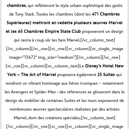
chambres
, qui reflèteront le style urbain sophistiqué des goûts
de Tony Stark. Toutes les chambres (dont les
471 Chambres
Supérieures) mettront en vedette plusieurs œuvres Marvel
et les 65 Chambres Empire State Club
proposeront un design
qui ravira à coup sûr les fans Marvel.[/vc_column_text]
[/vc_column][/vc_row][vc_row][vc_column][vc_single_image
image=”13672″ img_size=”medium”][/vc_column][/vc_row]
[vc_row][vc_column][vc_column_text]Le
Disney’s Hotel New
York – The Art of Marvel
proposera également
25 Suites
qui
rendront un vibrant hommage aux héros iconiques – notamment
les Avengers et Spider-Man : des références se glisseront dans le
design du mobilier de certaines Suites et les murs exposeront de
nombreuses œuvres spectaculaires réalisées par des artistes
Marvel, dont des créations spéciales.[/vc_column_text]
[/vc_column][/vc_row][vc_row][vc_column][vc_single_image