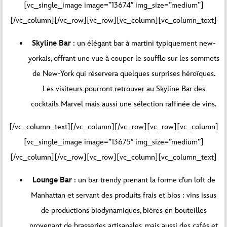
[vc_single_image image=”13674″ img_size=”medium”]
[/vc_column][/vc_row][vc_row][vc_column][vc_column_text]
Skyline Bar
: un élégant bar à martini typiquement new-
yorkais, offrant une vue à couper le souffle sur les sommets
de New-York qui réservera quelques surprises héroïques.
Les visiteurs pourront retrouver au Skyline Bar des
cocktails Marvel mais aussi une sélection raffinée de vins.
[/vc_column_text][/vc_column][/vc_row][vc_row][vc_column]
[vc_single_image image=”13675″ img_size=”medium”]
[/vc_column][/vc_row][vc_row][vc_column][vc_column_text]
Lounge Bar
: un bar trendy prenant la forme d’un loft de
Manhattan et servant des produits frais et bios : vins issus
de productions biodynamiques, bières en bouteilles
provenant de brasseries artisanales, mais aussi des cafés et