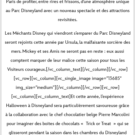
Paris de profiter, entre rires et frissons, d’une atmosphère unique
au Parc Disneyland avec un nouveau spectacle et des attractions
revisitées.
Les Méchants Disney qui viendront s’emparer du Parc Disneyland
seront rejoints cette année par Ursula, la malfaisante sorcière des
mers. Mickey et ses Amis ne seront pas en reste : eux aussi
comptent marquer de leur malice cette saison pour tous les
Visiteurs courageux.[/vc_column_text][/vc_column][/vc_row]
[vc_row][vc_column][vc_single_image image=”13685″
img_size=”medium”][/vc_column][/vc_row][vc_row]
[vc_column][vc_column_text]Et cette année, l’expérience
Halloween à Disneyland sera particulièrement savoureuse grâce
à la collaboration avec le chef chocolatier belge Pierre Marcolini
pour imaginer des boites de chocolats « Trick or Treat » qui se
glisseront pendant la saison dans les chambres du Disneyland