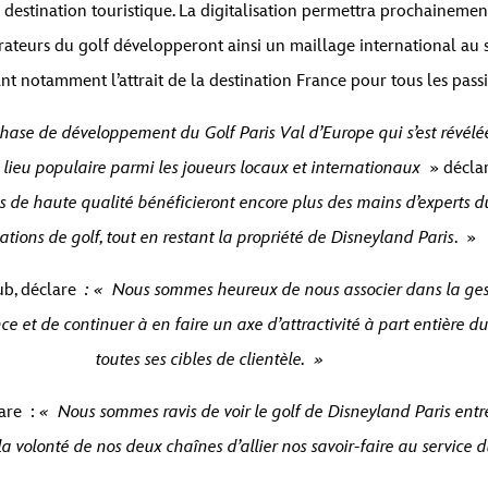
a destination touristique. La digitalisation permettra prochaineme
ateurs du golf développeront ainsi un maillage international au s
çant notamment l’attrait de la destination France pour tous les pa
se de développement du Golf Paris Val d’Europe qui s’est révélée 
 lieu populaire parmi les joueurs locaux et internationaux
» déclar
ices de haute qualité bénéficieront encore plus des mains d’experts d
lations de golf, tout en restant la propriété de Disneyland Paris
. »
b, déclare
: « Nous sommes heureux de nous associer dans la ges
 et de continuer à en faire un axe d’attractivité à part entière du t
toutes ses cibles de clientèle. »
are :
« Nous sommes ravis de voir le golf de Disneyland Paris entre
 volonté de nos deux chaînes d’allier nos savoir-faire au service