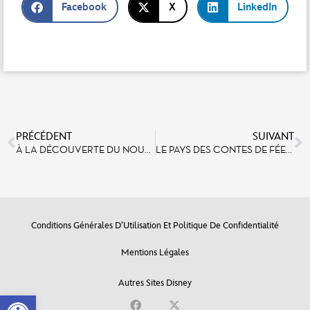
Facebook
X
LinkedIn
PRÉCÉDENT
SUIVANT
À LA DÉCOUVERTE DU NOUVEAU SPECTACLE ALICE ET LA REINE DE CŒUR : RETOUR AU PAYS DES MERVEILLES
LE PAYS DES CONTES DE FÉES : DANS LES COULISSES DE LA RÉNOVATION AVEC LES IMAGINEERS DISNEY
Conditions Générales D’Utilisation Et Politique De Confidentialité
Mentions Légales
Autres Sites Disney
Open toolbar