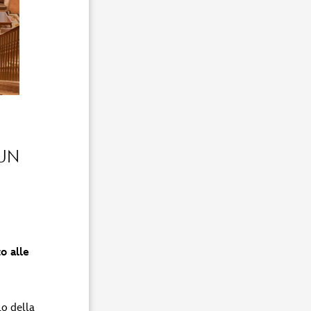
 UN
to alle
lo della