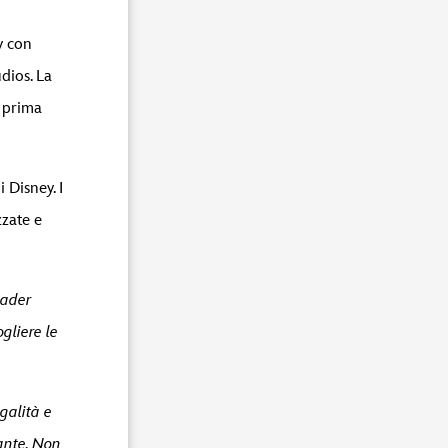
y con
dios. La
a prima
 Disney. I
zzate e
eader
gliere le
galità e
ante. Non