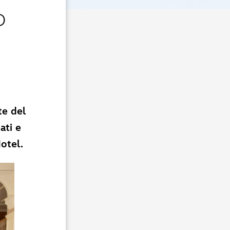
D
te del
ati e
Hotel.