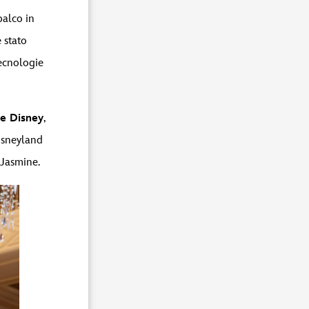
palco in
 stato
tecnologie
e Disney
,
Disneyland
 Jasmine.