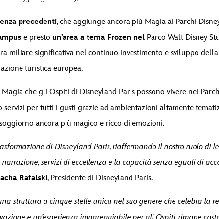
senza precedenti
, che aggiunge ancora più Magia ai Parchi Disne
Campus
e presto
un’area a tema Frozen nel
Parco Walt Disney Stu
a miliare significativa nel continuo investimento e sviluppo dell
azione turistica europea.
 Magia che gli Ospiti di Disneyland Paris possono vivere nei Parchi
 servizi per tutti i gusti grazie ad ambientazioni altamente temati
 soggiorno ancora più magico e ricco di emozioni.
sformazione di Disneyland Paris, riaffermando il nostro ruolo di l
 narrazione, servizi di eccellenza e la capacità senza eguali di acco
acha Rafalski
, Presidente di Disneyland Paris.
una struttura a cinque stelle unica nel suo genere che celebra la re
ovazione e un’esperienza impareggiabile per gli Ospiti, rimane cost