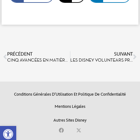
PRÉCÉDENT
SUIVANT
CINQ AVANCÉES EN MATIÈRE D’ACCESSIBILITÉ, DONT L’UNE INÉDITE DANS UN PARC À THÈMES EN EUROPE
LES DISNEY VOLUNTEARS PRÉPARENT 11000 CADEAUX DE NOËL POUR LES ENFANTS HOSPITALISÉS
Conditions Générales D’Utilisation Et Politique De Confidentialité
Mentions Légales
Autres Sites Disney
Open toolbar