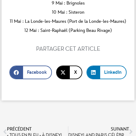
9 Mai : Brignoles
10 Mai : Sisteron
11 Mai : La Londe-les-Maures (Port de la Londe-les-Maures)
12 Mai : Saint-Raphaël (Parking Beau Rivage)
PARTAGER CET ARTICLE
Facebook
X
LinkedIn
PRÉCÉDENT
SUIVANT
« TOUS EN BLEU » À DISNEYLAND PARIS POUR LA JOURNÉE MONDIALE DE LA SENSIBILISATION À L’AUTISME
DISNEYLAND PARIS CÉLÈBRE SES 27 ANS EN ANNONÇANT DES OFFRES ET DES EXPÉRIENCES INÉDITES.