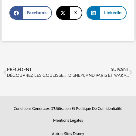
Facebook
X
LinkedIn
PRÉCÉDENT
SUIVANT
DÉCOUVREZ LES COULISSES DE LA CRÉATION DES TROIS NOUVELLES EXPÉRIENCES DE THE TWILIGHT ZONE TOWER OF TERROR GRÂCE À TOM FITZGERALD, SENIOR CREATIVE DIRECTOR AT WALT DISNEY IMAGINEERING
DISNEYLAND PARIS ET WAKATOON LANCENT UN PROJET INNOVANT POUR SENSIBILISER LES JEUNES VISITEURS AU RECYCLAGE
Conditions Générales D’Utilisation Et Politique De Confidentialité
Mentions Légales
Autres Sites Disney