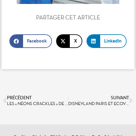
PARTAGER CET ARTICLE
Facebook
X
LinkedIn
PRÉCÉDENT
SUIVANT
LES « NÉONS CRACKLES » DE BUZZ LIGHTYEAR LASER BLAST : UNE TECHNOLOGIE UNIQUE AU MONDE RELOCALISÉE EN ILE-DE-FRANCE POUR LES BESOINS DE L’ATTRACTION
DISNEYLAND PARIS ET ECOVIDRIO S’UNISSENT EN FAVEUR DU RECYCLAGE DU VERRE EN ESPAGNE