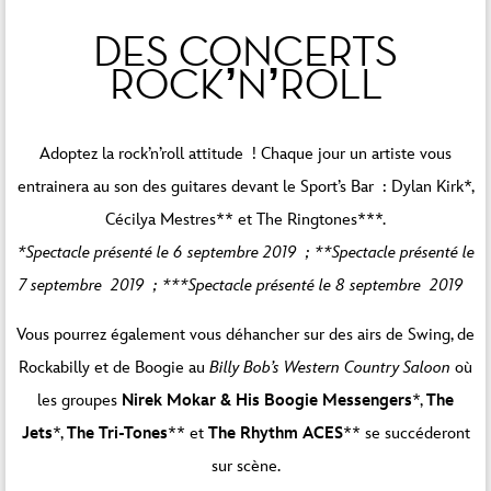
DES CONCERTS
ROCK’N’ROLL
Adoptez la rock’n’roll attitude ! Chaque jour un artiste vous
entrainera au son des guitares devant le Sport’s Bar : Dylan Kirk*,
Cécilya Mestres** et The Ringtones***.
*Spectacle présenté le 6 septembre 2019 ; **Spectacle présenté le
7 septembre 2019 ; ***Spectacle présenté le 8 septembre 2019
Vous pourrez également vous déhancher sur des airs de Swing, de
Rockabilly et de Boogie au
Billy Bob’s Western Country Saloon
où
les groupes
Nirek Mokar & His Boogie Messengers
*,
The
Jets
*,
The Tri-Tones
** et
The Rhythm ACES
** se succéderont
sur scène.