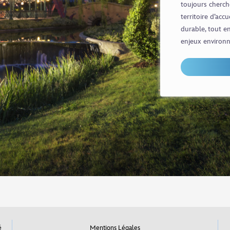
toujours cherch
territoire d’acc
durable, tout en
enjeux environ
é
Mentions Légales