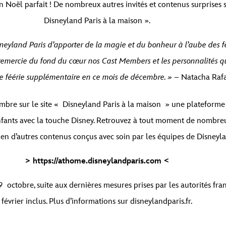
Noël parfait ! De nombreux autres invités et contenus surprises s
Disneyland Paris à la maison
».
sneyland Paris d’apporter de la magie et du bonheur à l’aube des fê
je remercie du fond du cœur nos Cast Members et les personnalités 
e féérie supplémentaire en ce mois de décembre. »
– Natacha Rafa
bre sur le site « Disneyland Paris à la maison » une plateforme d’a
enfants avec la touche Disney. Retrouvez à tout moment de nombreu
bien d’autres contenus conçus avec soin par les équipes de Disneyl
>
https://athome.disneylandparis.com
<
octobre, suite aux dernières mesures prises par les autorités fran
février inclus. Plus d’informations sur disneylandparis.fr.