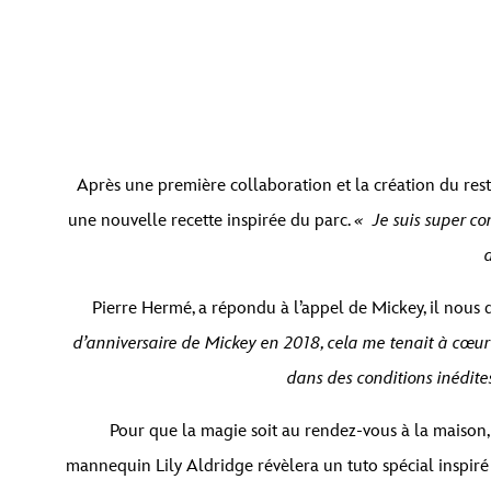
Vous êtes actuellement en train de consulter le con
Après une première collaboration et la création du res
que
une nouvelle recette inspirée du parc.
« Je suis super co
Pierre Hermé, a répondu à l’appel de Mickey, il nous
d’anniversaire de Mickey en 2018, cela me tenait à cœur 
dans des conditions inédites
Pour que la magie soit au rendez-vous à la maison,
mannequin Lily Aldridge révèlera un tuto spécial inspiré