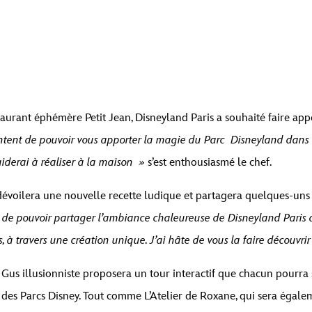
tenu d’un espace réservé de
Par défaut
. Pour accéder au contenu réel, cliq
taurant éphémère Petit Jean, Disneyland Paris a souhaité faire ap
 ce faisant, des données seront partagées avec des providers tiers.
ntent de pouvoir vous apporter la magie du Parc Disneyland dans l’
aiderai à réaliser à la maison »
s’est enthousiasmé le chef.
Débloquer le contenu
 dévoilera une nouvelle recette ludique et partagera quelques-uns 
Plus d’informations
de pouvoir partager l’ambiance chaleureuse de Disneyland Paris ave
, à travers une création unique. J’ai hâte de vous la faire découvrir 
 Gus illusionniste proposera un tour interactif que chacun pourra 
 des Parcs Disney. Tout comme L’Atelier de Roxane, qui sera égale