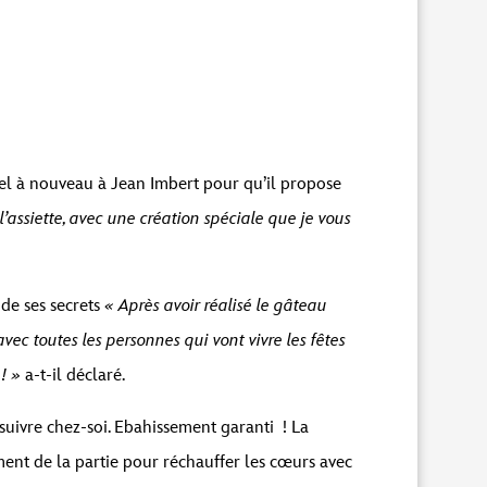
uez sur le bouton ci-dessous. Veuillez noter
pel à nouveau à Jean Imbert pour qu’il propose
assiette, avec une création spéciale que je vous
de ses secrets
« Après avoir réalisé le gâteau
c toutes les personnes qui vont vivre les fêtes
! »
a-t-il déclaré.
suivre chez-soi. Ebahissement garanti ! La
ment de la partie pour réchauffer les cœurs avec