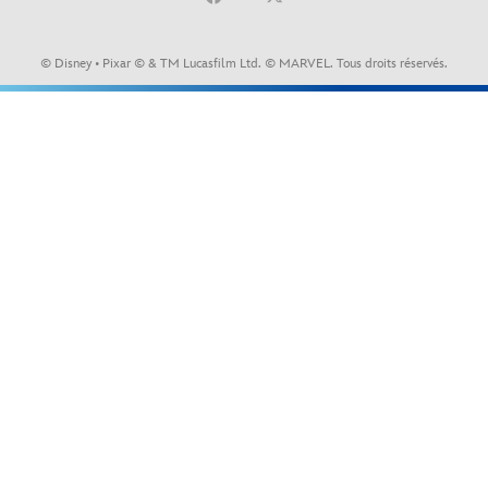
© Disney • Pixar © & TM Lucasfilm Ltd. © MARVEL. Tous droits réservés.