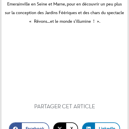
Emerainville en Seine et Marne, pour en découvrir un peu plus
sur la conception des Jardins Féériques et des chars du spectacle
« Rêvons…et le monde s’illumine ! ».
Vous êtes actuellement en train de consulter le
contenu d’un espace réservé de
PARTAGER CET ARTICLE
Par défaut
. Pour
accéder au contenu réel, cliquez sur le bouton ci-
dessous. Veuillez noter que ce faisant, des
données seront partagées avec des providers
tiers.
Facebook
X
LinkedIn