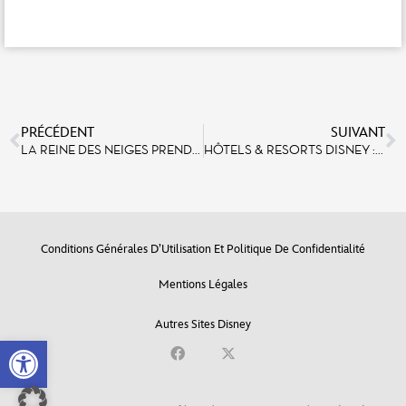
Plus d’informations
PRÉCÉDENT
SUIVANT
LA REINE DES NEIGES PREND VIE À DISNEYLAND® PARIS JUSQU’AU 3 MAI 2020 !
HÔTELS & RESORTS DISNEY : UNE EXPÉRIENCE DE VACANCES DISNEY UNIQUE À DISNEYLAND PARIS
Conditions Générales D’Utilisation Et Politique De Confidentialité
Mentions Légales
Autres Sites Disney
Open toolbar