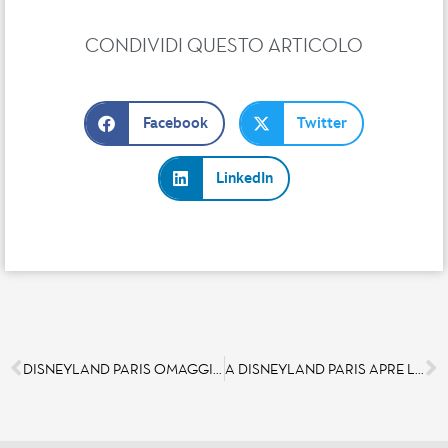
CONDIVIDI QUESTO ARTICOLO
Facebook
Twitter
LinkedIn
DISNEYLAND PARIS OMAGGIA LA RIAPERTURA DELLA CATTEDRALE DI NOTRE-DAME DE PARIS CON LO SPETTACOLO TEMPORANEO « DISNEY
A DISNEYLAND PARIS APRE LA FORÊT SECRÈTE PAR JEAN IMBERT UN NUOVO RISTORANTE ALL’INTERNO DEL DISNEYLAND HOTEL!