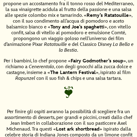
propone un accostamento fra il tonno rosso del Mediterraneo,
la sua vinaigrette acidula al frutto della passione e una salsa
alle spezie colombo mix e tamarindo. «
Remy’s Ratatouille
»,
con il suo condimento all’acqua di pomodoro e aceto
balsamico bianco e «
Tony and Joe’s spaghetti
», con vitello
confit, salsa di vitello al pomodoro e emulsione Comté,
propongono un viaggio goloso nell’universo dei film
d’animazione Pixar
Ratatouille
e del Classico Disney
La Bella e
la Bestia
.
Per i bambini, lo chef propone «
Fairy Godmother’s soup
», un
richiamo a
Cenerentola
, con degli gnocchi alla zucca dolce e
castagne, insieme a «
The Lantern Festival
», ispirato al film
Rapunzel
con il suo fish & chips e una salsa tartara.
Per finire gli ospiti avranno la possibilità di scegliere fra un
assortimento di desserts, per grandi e piccini, creati dallo chef
Jean Imbert in collaborazione con il suo pasticcere Axel
Michenaud. Tra questi «
Lost ark shortbread
» ispirato dalla
celebre storia di Indiana Jones composto da un limone confit