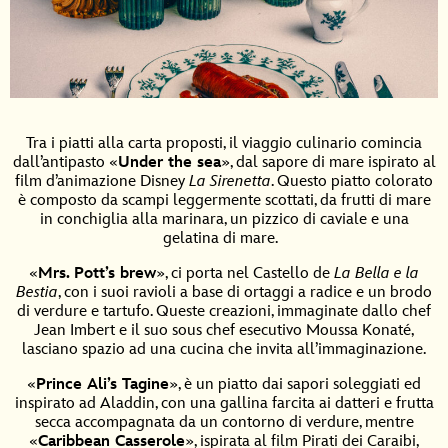
Tra i piatti alla carta proposti, il viaggio culinario comincia
dall’antipasto «
Under the sea
», dal sapore di mare ispirato al
film d’animazione Disney
La Sirenetta
. Questo piatto colorato
è composto da scampi leggermente scottati, da frutti di mare
in conchiglia alla marinara, un pizzico di caviale e una
gelatina di mare.
«
Mrs. Pott’s brew
», ci porta nel Castello de
La Bella e la
Bestia
, con i suoi ravioli a base di ortaggi a radice e un brodo
di verdure e tartufo. Queste creazioni, immaginate dallo chef
Jean Imbert e il suo sous chef esecutivo Moussa Konaté,
lasciano spazio ad una cucina che invita all’immaginazione.
«
Prince Ali’s Tagine
», è un piatto dai sapori soleggiati ed
inspirato ad Aladdin, con una gallina farcita ai datteri e frutta
secca accompagnata da un contorno di verdure, mentre
«
Caribbean Casserole
», ispirata al film Pirati dei Caraibi,