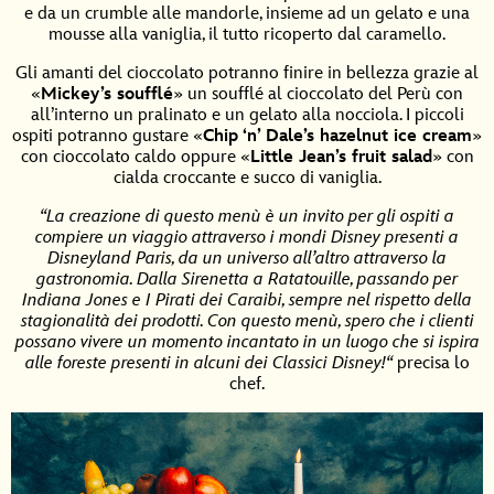
e da un crumble alle mandorle, insieme ad un gelato e una
mousse alla vaniglia, il tutto ricoperto dal caramello.
Gli amanti del cioccolato potranno finire in bellezza grazie al
«
Mickey’s soufflé
» un soufflé al cioccolato del Perù con
all’interno un pralinato e un gelato alla nocciola. I piccoli
ospiti potranno gustare «
Chip ‘n’ Dale’s hazelnut ice cream
»
con cioccolato caldo oppure «
Little Jean’s fruit salad
» con
cialda croccante e succo di vaniglia.
“
La creazione di questo menù è un invito per gli ospiti a
compiere un viaggio attraverso i mondi Disney presenti a
Disneyland Paris, da un universo all’altro attraverso la
gastronomia. Dalla Sirenetta a Ratatouille, passando per
Indiana Jones e I Pirati dei Caraibi, sempre nel rispetto della
stagionalità dei prodotti. Con questo menù, spero che i clienti
possano vivere un momento incantato in un luogo che si ispira
alle foreste presenti in alcuni dei Classici Disney!
“
precisa lo
chef.