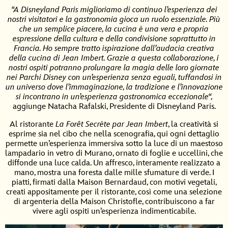
“
A Disneyland Paris miglioriamo di continuo l’esperienza dei
nostri visitatori e la gastronomia gioca un ruolo essenziale. Più
che un semplice piacere, la cucina è una vera e propria
espressione della cultura e della condivisione soprattutto in
Francia. Ho sempre tratto ispirazione dall’audacia creativa
della cucina di Jean Imbert. Grazie a questa collaborazione, i
nostri ospiti potranno prolungare la magia delle loro giornate
nei Parchi Disney con un’esperienza senza eguali, tuffandosi in
un universo dove l’immaginazione, la tradizione e l’innovazione
si incontrano in un’esperienza gastronomica eccezionale
“
,
aggiunge Natacha Rafalski, Presidente di Disneyland Paris.
Al ristorante
La Forêt Secrète par Jean Imbert
, la creatività si
esprime sia nel cibo che nella scenografia, qui ogni dettaglio
permette un’esperienza immersiva sotto la luce di un maestoso
lampadario in vetro di Murano, ornato di foglie e uccellini, che
diffonde una luce calda. Un affresco, interamente realizzato a
mano, mostra una foresta dalle mille sfumature di verde. I
piatti, firmati dalla Maison Bernardaud, con motivi vegetali,
creati appositamente per il ristorante, così come una selezione
di argenteria della Maison Christofle, contribuiscono a far
vivere agli ospiti un’esperienza indimenticabile.