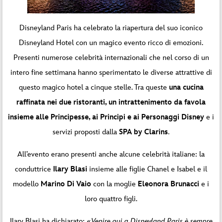
Disneyland Paris ha celebrato la riapertura del suo iconico
Disneyland Hotel con un magico evento ricco di emozioni.
Presenti numerose celebrità internazionali che nel corso di un
intero fine settimana hanno sperimentato le diverse attrattive di
questo magico hotel a cinque stelle. Tra queste
una cucina
raffinata nei due ristoranti, un intrattenimento da favola
insieme alle Principesse, ai Principi e ai Personaggi Disney
e i
servizi proposti dalla
SPA by Clarins
.
All’evento erano presenti anche alcune celebrità italiane: la
conduttrice
Ilary Blasi
insieme alle figlie Chanel e Isabel e il
modello
Marino Di Vaio
con la moglie
Eleonora Brunacci
e i
loro quattro figli.
Ilary Blasi ha dichiarato: «
Venire qui a Disneyland Paris è sempre