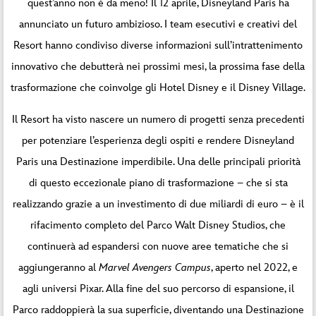
quest’anno non è da meno! Il 12 aprile, Disneyland Paris ha
annunciato un futuro ambizioso. I team esecutivi e creativi del
Resort hanno condiviso diverse informazioni sull’intrattenimento
innovativo che debutterà nei prossimi mesi, la prossima fase della
trasformazione che coinvolge gli Hotel Disney e il Disney Village.
Il Resort ha visto nascere un numero di progetti senza precedenti
per potenziare l’esperienza degli ospiti e rendere Disneyland
Paris una Destinazione imperdibile. Una delle principali priorità
di questo eccezionale piano di trasformazione – che si sta
realizzando grazie a un investimento di due miliardi di euro – è il
rifacimento completo del Parco Walt Disney Studios, che
continuerà ad espandersi con nuove aree tematiche che si
aggiungeranno al
Marvel Avengers Campus
, aperto nel 2022, e
agli universi Pixar. Alla fine del suo percorso di espansione, il
Parco raddoppierà la sua superficie, diventando una Destinazione