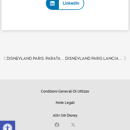
LinkedIn
DISNEYLAND PARIS: PARATA DI STAR PER L’EVENTO DI RIAPERTURA DEL DISNEYLAND HOTEL!
DISNEYLAND PARIS LANCIA UN NUOVO STRAORDINARIO SPETTACOLO ALICE & THE QUEEN OF HEARTS: BACK TO WONDERLAND
Condizioni Generali Di Utilizzo
Note Legali
Altri Siti Disney
Open toolbar