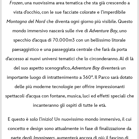
Frozen
, una nuovissima area tematica che sta già crescendo a
vista d’occhio, con le sue facciate colorate e l’imperdibile
Montagna del Nord
che diventa ogni giorno più visibile. Questo
mondo immersivo nascerà sulle rive di
Adventure Bay
, uno
specchio d’acqua di 70.000m3 con un bellissimo litorale
paesaggistico e una passeggiata centrale che farà da porta
d’accesso ai nuovi universi tematici che lo circonderanno. Al di là
del suo aspetto scenografico,
Adventure Bay
diventerà un
importante luogo di intrattenimento a 360°. Il Parco sarà dotato
delle più moderne tecnologie per offrire impressionanti
spettacoli d’acqua con fontane, musica, luci ed effetti speciali che
incanteranno gli ospiti di tutte le età.
E questo è solo l’inizio! Un nuovissimo mondo immersivo, il cui
concetto e design sono attualmente in fase di finalizzazione da
parte degli
Imagineers
, aumenterà ancora di più il fascino di