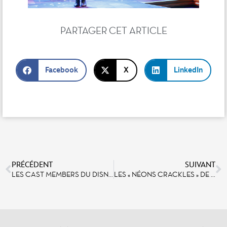
PARTAGER CET ARTICLE
Facebook
X
LinkedIn
PRÉCÉDENT
SUIVANT
LES CAST MEMBERS DU DISNEY’S HOTEL NEW YORK – THE ART OF MARVEL : UNE EXPÉRIENCE UNIQUE AU CŒUR DE LA MAGIE
LES « NÉONS CRACKLES » DE BUZZ LIGHTYEAR LASER BLAST : UNE TECHNOLOGIE UNIQUE AU MONDE RELOCALISÉE EN ILE-DE-FRANCE POUR LES BESOINS DE L’ATTRACTION