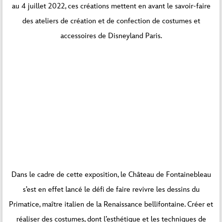
au 4 juillet 2022, ces créations mettent en avant le savoir-faire
des ateliers de création et de confection de costumes et
accessoires de Disneyland Paris.
Vous êtes actuellement en train de consulter le
Dans le cadre de cette exposition, le Château de Fontainebleau
contenu d’un espace réservé de
Par défaut
. Pour
s’est en effet lancé le défi de faire revivre les dessins du
accéder au contenu réel, cliquez sur le bouton ci-
dessous. Veuillez noter que ce faisant, des
Primatice, maître italien de la Renaissance bellifontaine. Créer et
données seront partagées avec des providers
tiers.
réaliser des costumes, dont l’esthétique et les techniques de