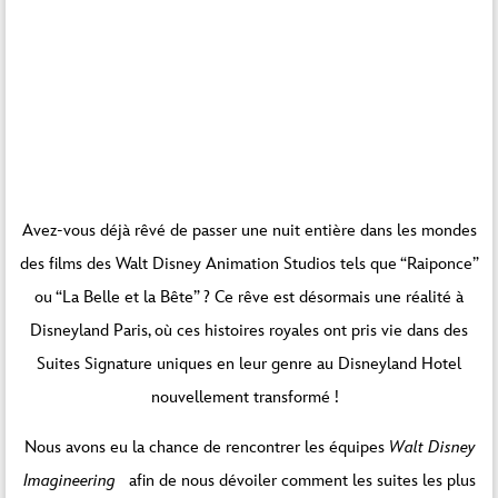
Vous êtes actuellement en train de consulter le
Avez-vous déjà rêvé de passer une nuit entière dans les mondes
contenu d’un espace réservé de
Par défaut
. Pour
des films des Walt Disney Animation Studios tels que “Raiponce”
accéder au contenu réel, cliquez sur le bouton ci-
dessous. Veuillez noter que ce faisant, des
ou “La Belle et la Bête” ? Ce rêve est désormais une réalité à
données seront partagées avec des providers
tiers.
Disneyland Paris, où ces histoires royales ont pris vie dans des
Suites Signature uniques en leur genre au Disneyland Hotel
Débloquer le contenu
nouvellement transformé !
Plus d’informations
Nous avons eu la chance de rencontrer les équipes
Walt Disney
Imagineering
afin de nous dévoiler comment les suites les plus