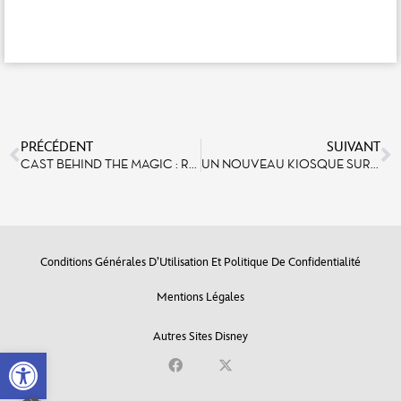
PRÉCÉDENT
SUIVANT
CAST BEHIND THE MAGIC : RENCONTRE AVEC ALEXANDRA HUGER, CHARGÉE D’ÉVÈNEMENTS SPECTACLE À DISNEYLAND PARIS
UN NOUVEAU KIOSQUE SUR MAIN STREET, U.S.A.® POUR CRÉER DES SOUVENIRS INOUBLIABLES AVEC LES PERSONNAGES DISNEY
Conditions Générales D’Utilisation Et Politique De Confidentialité
Mentions Légales
Autres Sites Disney
Open toolbar