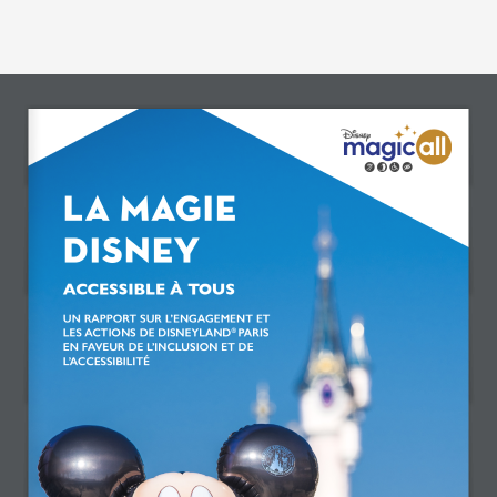
LA MAGIE 
DISNEY
ACCESSIBLE À TOUS
UN RAPPORT SUR L’ENGAGEMENT ET 
LES ACTIONS DE DISNEYLAND
PARIS 
® 
EN FAVEUR DE L’INCLUSION ET DE 
L’ACCESSIBILITÉ