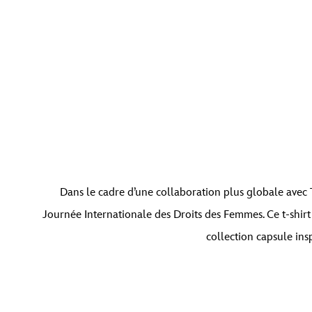
Vous êtes actuellement en train de consulter le con
Dans le cadre d’une collaboration plus globale avec
que
Journée Internationale des Droits des Femmes. Ce t-shirt 
collection capsule ins