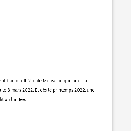
uez sur le bouton ci-dessous. Veuillez noter
-shirt au motif Minnie Mouse unique pour la
la le 8 mars 2022. Et dès le printemps 2022, une
ition limitée.