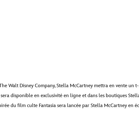
tenu d’un espace réservé de
Par défaut
. Pour accéder au contenu réel, cliq
 The Walt Disney Company, Stella McCartney mettra en vente un t
 ce faisant, des données seront partagées avec des providers tiers.
sera disponible en exclusivité en ligne et dans les boutiques Stel
pirée du film culte Fantasia sera lancée par Stella McCartney en éd
Débloquer le contenu
Plus d’informations