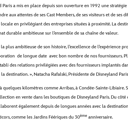
 Paris a mis en place depuis son ouverture en 1992 une stratégie
dre aux attentes de ses Cast Members, de ses visiteurs et de ses dif
e locale en privilégiant des entreprises situées à proximité. La des
hat durable ambitieuse sur l’ensemble de sa chaîne de valeur.
la plus ambitieuse de son histoire, l’excellence de l’expérience p
oration de longue date avec bon nombre de nos fournisseurs. Plu
abli des relations privilégiées avec des fournisseurs implantés dan
 la destination. », Natacha Rafalski, Présidente de Disneyland Paris
 quelques kilomètres comme Arribas, à Condée-Sainte-Libiaire. Spé
llection en vente dans les boutiques de Disneyland Paris. Du côté d
ollaborent également depuis de longues années avec la destinatio
ème
écors, comme les Jardins Féériques du 30
anniversaire.