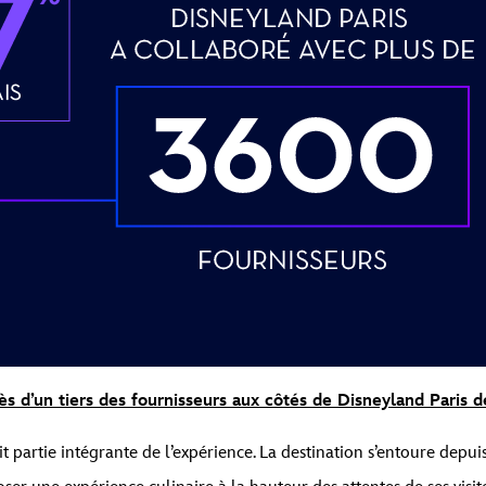
rès d’un tiers des fournisseurs aux côtés de Disneyland Paris 
it partie intégrante de l’expérience. La destination s’entoure depu