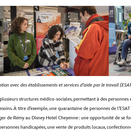
tenu d’un espace réservé de
Par défaut
. Pour accéder au contenu réel, cliq
 ce faisant, des données seront partagées avec des providers tiers.
Débloquer le contenu
Plus d’informations
tion avec des établissements et services d’aide par le travail (ESA
plusieurs structures médico-sociales, permettant à des personnes e
esoins. À titre d’exemple, une quarantaine de personnes de
l’ESAT
ager de Rémy au Disney Hotel Cheyenne : une opportunité de se for
 personnes handicapées, une vente de produits locaux, confectio