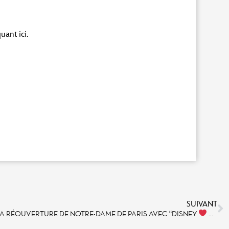
iquant
ici
.
SUIVANT
A RÉOUVERTURE DE NOTRE-DAME DE PARIS AVEC “DISNEY
NOTRE-DAME DE PARIS” UN PRÉ-SHOW NOCTURNE INÉDIT, DU 5 AU 14 DÉCEMBRE 2024 !