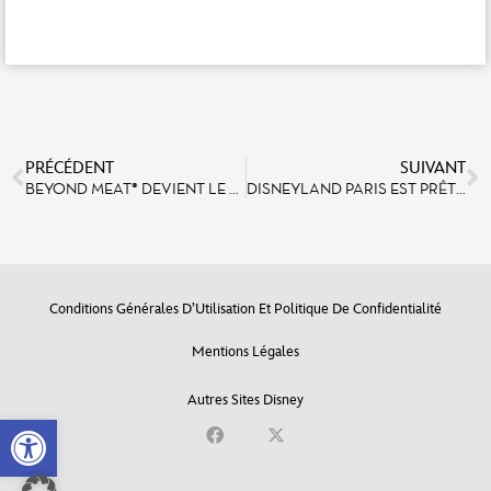
PRÉCÉDENT
SUIVANT
BEYOND MEAT® DEVIENT LE PARTENAIRE OFFICIEL DE DISNEYLAND PARIS
DISNEYLAND PARIS EST PRÊT À DÉCOUVRIR, RECRUTER ET ENTRAÎNER LA PROCHAINE GÉNÉRATION DE SUPER HÉROS AU MARVEL AVENGERS CAMPUS À PARTIR DU 20 JUILLET !
Conditions Générales D’Utilisation Et Politique De Confidentialité
Mentions Légales
Autres Sites Disney
Open toolbar