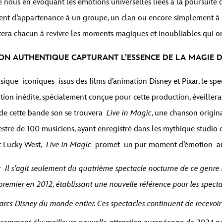
 nous en évoquant les émotions universelles liées à la poursuite d
ment d’appartenance à un groupe, un clan ou encore simplement à un
citera chacun à revivre les moments magiques et inoubliables qui o
ON AUTHENTIQUE CAPTURANT L’ESSENCE DE LA MAGIE D
ue iconiques issus des films d’animation Disney et Pixar, le spec
ition inédite, spécialement conçue pour cette production, éveillera
 de cette bande son se trouvera
Live in Magic
, une chanson origina
re de 100 musiciens, ayant enregistré dans les mythique studio
et Lucky West,
Live in Magic
promet un pur moment d’émotion aux
:
Il s’agit seulement du quatrième spectacle nocturne de ce genr
premier en 2012, établissant une nouvelle référence pour les spect
rcs Disney du monde entier. Ces spectacles continuent de recevoir 