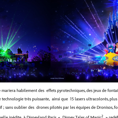
mariera habilement des effets pyrotechniques, des jeux de fontain
technologie très puissante, ainsi que 15 lasers ultracolorés, plu
 ; sans oublier des drones pilotés par les équipes de Dronisos, f
2
uelle inédite à Disneyland Paris. « Disney Tales of Magic
» redéfi