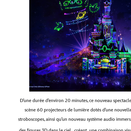
D’une durée d’environ 20 minutes, ce nouveau spectacle 
scène 60 projecteurs de lumière dotés d’une nouvelle 
stroboscopes, ainsi qu’un nouveau système audio immersif
des figures 3D dans le ciel, créant une combinaison vis