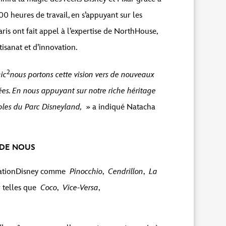
 heures de travail, en s’appuyant sur les
ris ont fait appel à l’expertise de NorthHouse,
isanat et d’innovation.
2
ic
nous portons cette vision vers de nouveaux
es. En nous appuyant sur notre riche héritage
ables du Parc Disneyland,
» a indiqué Natacha
 DE NOUS
imationDisney comme
Pinocchio
,
Cendrillon
,
La
r telles que
Coco
,
Vice-Versa
,