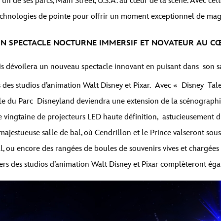
s un de ses parcs, Main Street, U.S.A. au cœur de la scène. Avec cet
 technologies de pointe pour offrir un moment exceptionnel de mag
UN SPECTACLE NOCTURNE IMMERSIF ET NOVATEUR AU C
is dévoilera un nouveau spectacle innovant en puisant dans
son s
 des studios d’animation Walt Disney et Pixar. Avec « Disney Tal
pale du Parc Disneyland deviendra une extension de la scénographi
ne vingtaine de projecteurs LED haute définition, astucieusement
majestueuse salle de bal, où Cendrillon et le Prince valseront sou
, ou encore des rangées de boules de souvenirs vives et chargées d
univers des studios d’animation Walt Disney et Pixar complèteront é