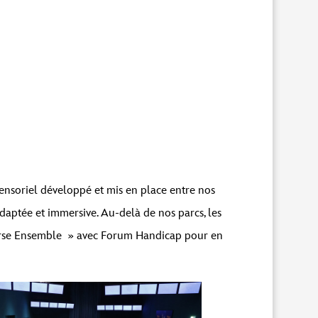
uez sur le bouton ci-dessous. Veuillez noter
sensoriel développé et mis en place entre nos
adaptée et immersive. Au-delà de nos parcs, les
Course Ensemble » avec Forum Handicap pour en