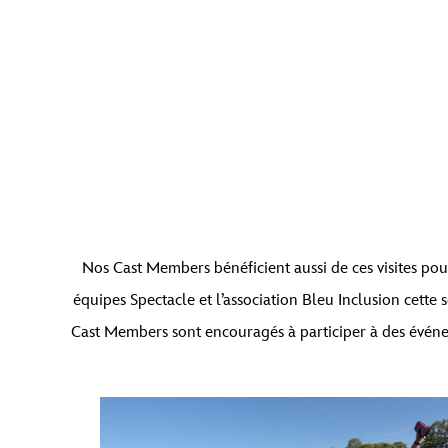
Vous êtes actuellement en train de consulter le con
Nos Cast Members bénéficient aussi de ces visites pou
que
équipes Spectacle et l’association Bleu Inclusion cette
Cast Members sont encouragés à participer à des événe