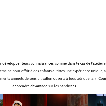
tenu d’un espace réservé de
Par défaut
. Pour accéder au contenu réel, cliq
r développer leurs connaissances, comme dans le cas de l’atelier 
 ce faisant, des données seront partagées avec des providers tiers.
 semaine pour offrir à des enfants autistes une expérience unique, 
ments annuels de sensibilisation ouverts à tous tels que la « 
Débloquer le contenu
apprendre davantage sur les handicaps.
Plus d’informations