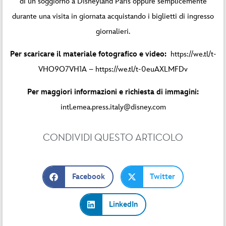
di un soggiorno a Disneyland Paris oppure semplicemente
durante una visita in giornata acquistando i biglietti di ingresso
giornalieri.
Per scaricare il materiale fotografico e video:
https://we.tl/t-
VHO9O7VH1A
–
https://we.tl/t-0euAXLMFDv
Per maggiori informazioni e richiesta di immagini:
intl.emea.press.italy@disney.com
CONDIVIDI QUESTO ARTICOLO
Facebook
Twitter
LinkedIn