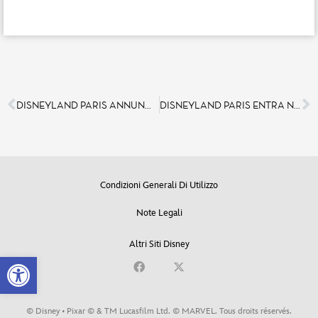
DISNEYLAND PARIS ANNUNCIA TANTISSIME NOVITÀ RIGUARDANTI IL PARCO WALT DISNEY STUDIOS. QUEST’ULTIMO IN OCCASIONE DELL’APERTURA DELLA NUOVA LAND “WORLD OF FROZEN”, CAMBIERÀ IL SUO NOME IN “DISNEY ADVENTURE WORLD”!
DISNEYLAND PARIS ENTRA NEL GUINNESS WORLD RECORDS GRAZIE AD UNO SPETTACOLO NOTTURNO DEDICATO ALLE CELEBRAZIONI DELLA PRESA DELLA BASTIGLIA !
Condizioni Generali Di Utilizzo
Note Legali
Altri Siti Disney
Open toolbar
© Disney • Pixar © & TM Lucasfilm Ltd. © MARVEL. Tous droits réservés.