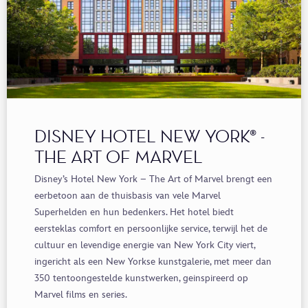
DISNEY HOTEL NEW YORK® -
THE ART OF MARVEL
Disney’s Hotel New York – The Art of Marvel brengt een
eerbetoon aan de thuisbasis van vele Marvel
Superhelden en hun bedenkers. Het hotel biedt
eersteklas comfort en persoonlijke service, terwijl het de
cultuur en levendige energie van New York City viert,
ingericht als een New Yorkse kunstgalerie, met meer dan
350 tentoongestelde kunstwerken, geinspireerd op
Marvel films en series.