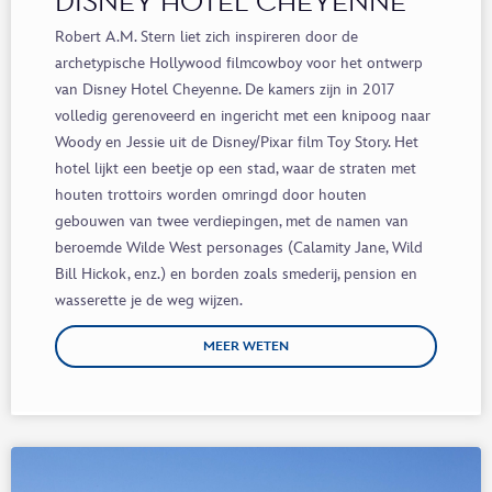
DISNEY HOTEL CHEYENNE®
Robert A.M. Stern liet zich inspireren door de
archetypische Hollywood filmcowboy voor het ontwerp
van Disney
Hotel Cheyenne
. De kamers zijn in 2017
volledig gerenoveerd en
ingericht met een knipoog naar
Woody
en Jessie uit de
Disney/
Pixar
film Toy St
ory
. Het
hotel lijkt een beetje op een stad,
waar de
straten
met
houten trottoirs
word
en omringd door
houten
gebouwen van twee verdiepingen, met de namen van
beroemde Wilde West
personages
(
Calamity
Jane, Wild
Bill
Hickok
, enz.) en borden zoals smederij, pension en
wasserette
je de weg wijzen
.
MEER WETEN