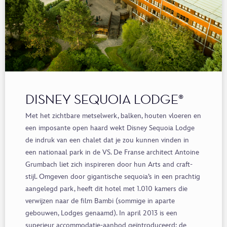
DISNEY SEQUOIA LODGE®
Met
het
zichtbare metselwerk, balken, houten vloeren en
een imposante open haard
wekt
Disney
Sequoia
Lodge
de indruk van
een chalet dat je zou kunnen vinden in
een nationaal park in de VS
. D
e Franse architect Antoine
Grumbach
liet zich
inspireren door hun Arts
and
craft
-
stijl. Omgeven door gigantische
sequoia’s
in een prachtig
aangelegd park, heeft dit hotel met 1.010 kamers die
verwijzen naar de film Bambi (sommige in aparte
g
e
bouwen
,
Lodges
genaamd)
. I
n april 2013
is
een
superieur accommodatie-aanbod geïntroduceerd
:
de